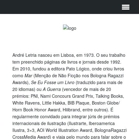
André Letria nasceu em Lisboa, em 1973. O seu trabalho
tem preenchido páginas de livros e jornais desde 1992.
Em 2010, fundou a editora Pato Lógico, onde criou livros
como
Mar
(Menção de Não Ficção nos Bologna Ragazzi
Awards),
Se Eu Fosse um Livro
(traduzido para
mais de
20 idiomas) ou
A Guerra
(vencedor de mais de 20
prémios: PNI, Nami Concours Grand Prix, Talking Books,
White Ravens, Little Hakka, BIB Plaque, Boston Globe/
Horn Book Honor Award, Hiiibrand, entre outros). É
regularmente convidado para integrar júris de prémios
internacionais de ilustração (Ilustrarte, Iberoamerica
Ilustra, 3×3, AOI World Illustration Award, BolognaRagazzi
CrossMedia Award) e viaja pelo mundo para falar sobre o