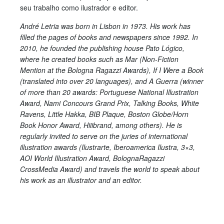
seu trabalho como ilustrador e editor.
André Letria was born in Lisbon in 1973. His work has
filled the pages of books and newspapers since 1992. In
2010, he founded the publishing house Pato Lógico,
where he created books such as Mar (Non-Fiction
Mention at the Bologna Ragazzi Awards), If I Were a Book
(translated into over 20 languages), and A Guerra (winner
of more than 20 awards: Portuguese National Illustration
Award, Nami Concours Grand Prix, Talking Books, White
Ravens, Little Hakka, BIB Plaque, Boston Globe/Horn
Book Honor Award, Hiiibrand, among others). He is
regularly invited to serve on the juries of international
illustration awards (Ilustrarte, Iberoamerica Ilustra, 3×3,
AOI World Illustration Award, BolognaRagazzi
CrossMedia Award) and travels the world to speak about
his work as an illustrator and an editor.